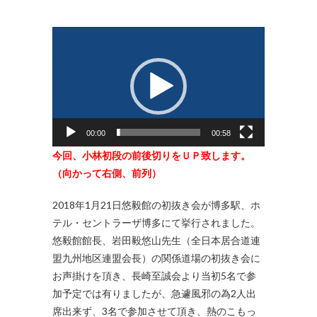
動
画
プ
レ
ー
ヤ
00:00
00:58
ー
今回、小林初段の前後切りをＵＰ致します。
（向かって右側、前列）
2018年1月21日悠毅館の初抜き会が博多駅、ホ
テル・セントラーザ博多にて挙行されました。
悠毅館館長、岩田毅悠山先生（全日本居合道連
盟九州地区連盟会長）の関係道場の初抜き会に
お声掛けを頂き、長崎至誠会より当初5名で参
加予定では有りましたが、急遽風邪の為2人出
席出来ず、3名で参加させて頂き、熱のこもっ