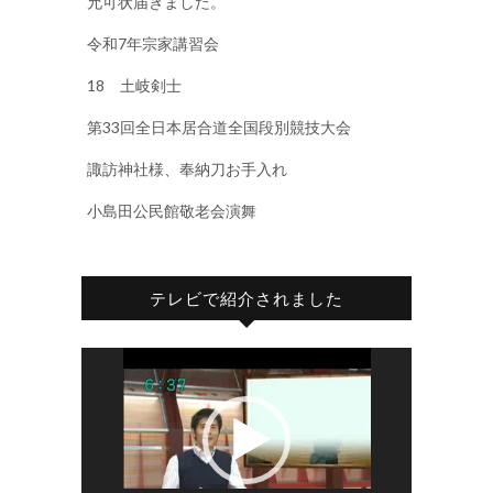
允可状届きました。
令和7年宗家講習会
18 土岐剣士
第33回全日本居合道全国段別競技大会
諏訪神社様、奉納刀お手入れ
小島田公民館敬老会演舞
テレビで紹介されました
動
画
プ
レ
ー