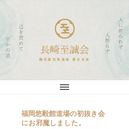
長崎至誠会
無双直伝英信流 居合兵法
福岡悠毅館道場の初抜き会
にお邪魔しました。