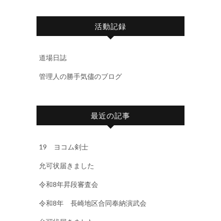
活動記録
道場日誌
管理人の勝手気儘のブログ
最近の記事
19 ヨコム剣士
允可状届きました
令和8年昇段審査会
令和8年 長崎地区合同奉納演武会