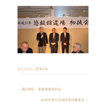
カテゴリー :
道場日誌
←
諏訪神社・新春奉納演武会
2018年度九州地区昇段審査会
→