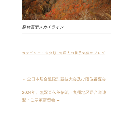
磐梯吾妻スカイライン
カテゴリー :
未分類
,
管理人の勝手気儘のブログ
←
全日本居合道段別競技大会及び段位審査会
2024年、無双直伝英信流・九州地区居合道連
盟・ご宗家講習会
→