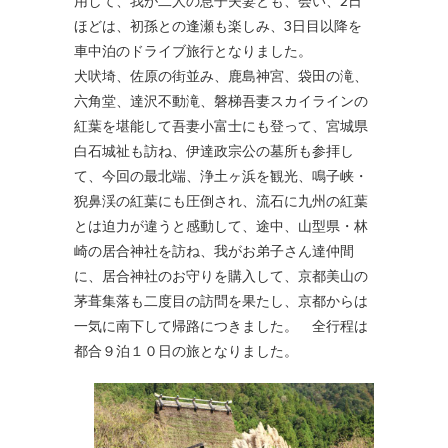
用して、我が二人の息子夫妻とも、会い、2日
ほどは、初孫との逢瀬も楽しみ、3日目以降を
車中泊のドライブ旅行となりました。
犬吠埼、佐原の街並み、鹿島神宮、袋田の滝、
六角堂、達沢不動滝、磐梯吾妻スカイラインの
紅葉を堪能して吾妻小富士にも登って、宮城県
白石城祉も訪ね、伊達政宗公の墓所も参拝し
て、今回の最北端、浄土ヶ浜を観光、鳴子峡・
猊鼻渓の紅葉にも圧倒され、流石に九州の紅葉
とは迫力が違うと感動して、途中、山型県・林
崎の居合神社を訪ね、我がお弟子さん達仲間
に、居合神社のお守りを購入して、京都美山の
茅葺集落も二度目の訪問を果たし、京都からは
一気に南下して帰路につきました。 全行程は
都合９泊１０日の旅となりました。