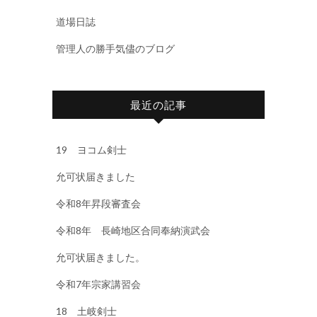
道場日誌
管理人の勝手気儘のブログ
最近の記事
19 ヨコム剣士
允可状届きました
令和8年昇段審査会
令和8年 長崎地区合同奉納演武会
允可状届きました。
令和7年宗家講習会
18 土岐剣士