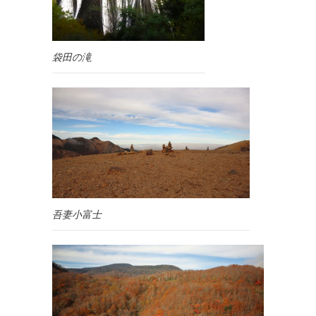
袋田の滝
吾妻小富士