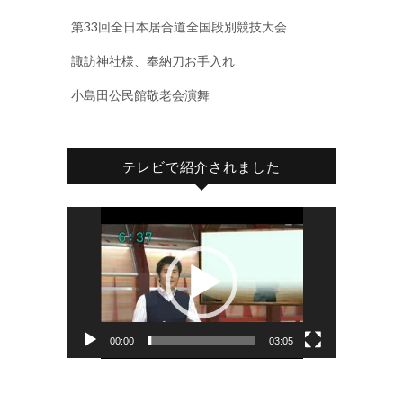
第33回全日本居合道全国段別競技大会
諏訪神社様、奉納刀お手入れ
小島田公民館敬老会演舞
テレビで紹介されました
動
画
プ
レ
ー
ヤ
00:00
03:05
ー